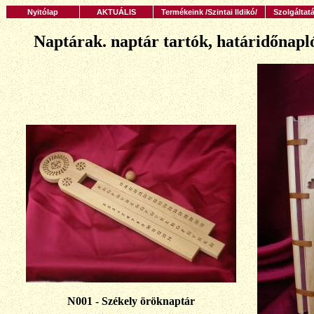
Nyitólap
AKTUÁLIS
Termékeink /Szintai Ildikó/
Szolgáltat
Naptárak. naptár tartók, határidőnap
N001 - Székely öröknaptár