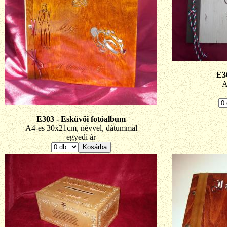
E3
A
E303 - Esküvői fotóalbum
A4-es 30x21cm, névvel, dátummal
egyedi ár