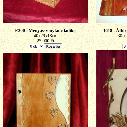
E300 - Menyasszonytánc ládika
1618 - Áttör
40x29x18cm
30 x 
25 000 Ft