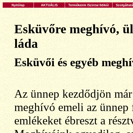
Nyitólap
AKTUÁLIS
Termékeink /Szintai Ildikó/
Szolgáltat
Esküvőre meghívó, ül
láda
Esküvői és egyéb megh
Az ünnep kezdődjön már 
meghívó emeli az ünnep f
emlékeket ébreszt a rész