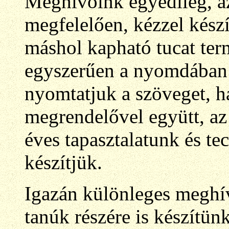
Meghívóink egyedileg, 
megfelelően, kézzel kész
máshol kapható tucat te
egyszerűen a nyomdában
nyomtatjuk a szöveget, h
megrendelővel együtt, az
éves tapasztalatunk és t
készítjük.
Igazán különleges meghí
tanúk részére is készítün