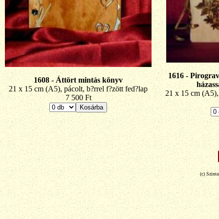
1616 - Pirograv
1608 - Áttört mintás könyv
házass
21 x 15 cm (A5), pácolt, b?rrel f?zött fed?lap
21 x 15 cm (A5), 
7 500 Ft
(c) Szint