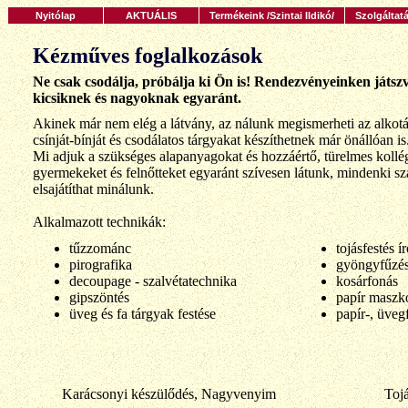
Nyitólap
AKTUÁLIS
Termékeink /Szintai Ildikó/
Szolgáltat
Kézműves foglalkozások
Ne csak csodálja, próbálja ki Ön is! Rendezvényeinken játszv
kicsiknek és nagyoknak egyaránt.
Akinek már nem elég a látvány, az nálunk megismerheti az alkotá
csínját-bínját és csodálatos tárgyakat készíthetnek már önállóan is
Mi adjuk a szükséges alapanyagokat és hozzáértő, türelmes kollé
gyermekeket és felnőtteket egyaránt szívesen látunk, mindenki s
elsajátíthat minálunk.
Alkalmazott technikák:
tűzzománc
tojásfestés í
pirografika
gyöngyfűzé
decoupage - szalvétatechnika
kosárfonás
gipszöntés
papír maszk
üveg és fa tárgyak festése
papír-, üveg
Karácsonyi készülődés, Nagyvenyim
Tojá