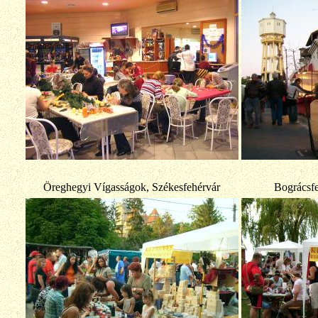
Öreghegyi Vígasságok, Székesfehérvár
Bográcsfe