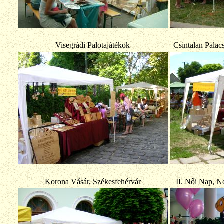
Visegrádi Palotajátékok
Csintalan Palac
Korona Vásár, Székesfehérvár
II. Női Nap, N