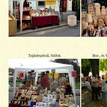
Tojásfesztivál, Siófok
Bor-, és